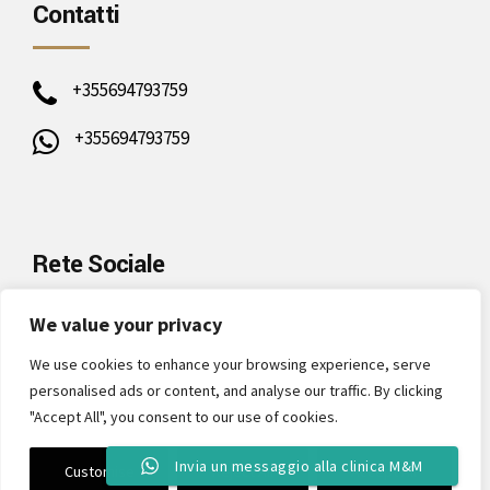
Contatti
+355694793759
+355694793759
Rete Sociale
We value your privacy
We use cookies to enhance your browsing experience, serve
personalised ads or content, and analyse our traffic. By clicking
Politica della Privacy
"Accept All", you consent to our use of cookies.
Invia un messaggio alla clinica M&M
Copyright © M&M Turismo Dentale. Created by
Ahead Creative
.
Customise
Reject All
Accept All